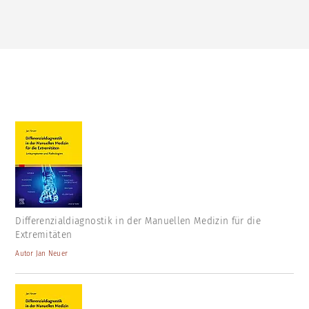
Differenzialdiagnostik in der Manuellen Medizin für die
Extremitäten
Autor Jan Neuer